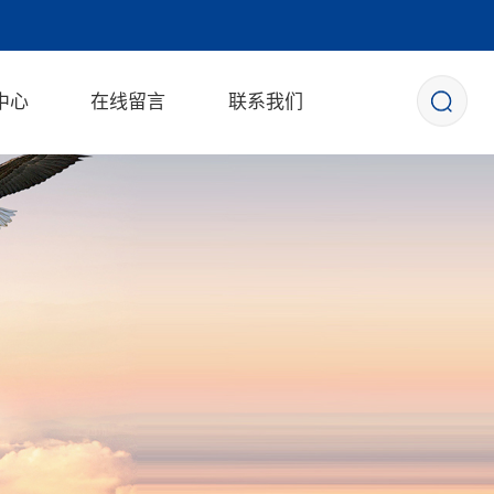
中心
在线留言
联系我们
新闻
动态