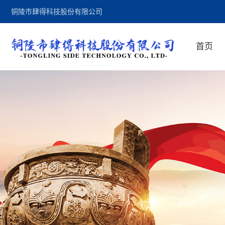
铜陵市肆得科技股份有限公司
首页