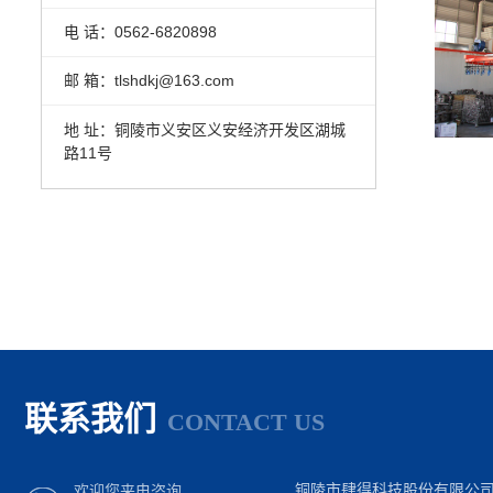
电 话：0562-6820898
邮 箱：tlshdkj@163.com
地 址：铜陵市义安区义安经济开发区湖城
路11号
联系我们
CONTACT US
铜陵市肆得科技股份有限公
欢迎您来电咨询