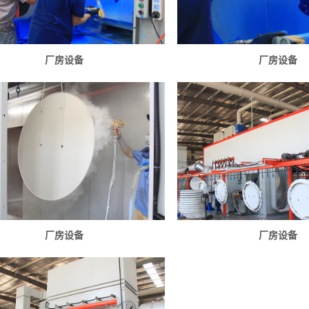
厂房设备
厂房设备
厂房设备
厂房设备