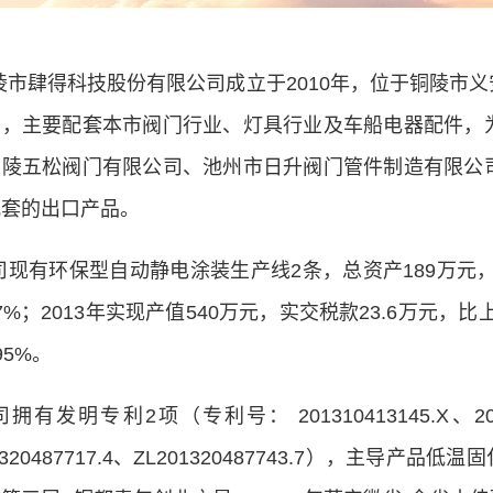
陵市肆得科技股份有限公司成立于2010年，位于铜陵市
商，主要配套本市阀门行业、灯具行业及车船电器配件，
铜陵五松阀门有限公司、池州市日升阀门管件制造有限公司
配套的出口产品。
司现有环保型自动静电涂装生产线2条，总资产189万元
7%；2013年实现产值540万元，实交税款23.6万元，
95%。
司拥有发明专利2项（专利号： 201310413145.X、2
01320487717.4、ZL201320487743.7），主