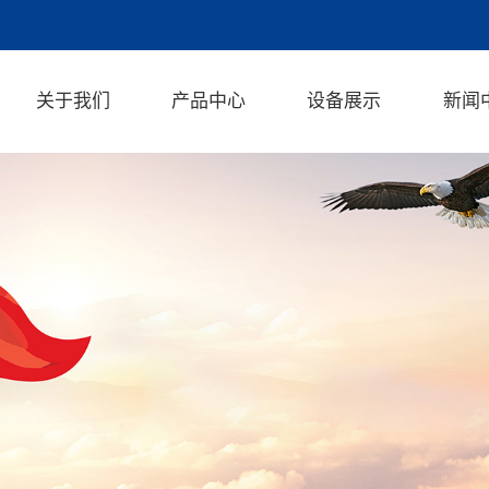
关于我们
产品中心
设备展示
新闻
企业文化
公司
荣誉资质
行业
厂房设备
专利证书
工厂环境