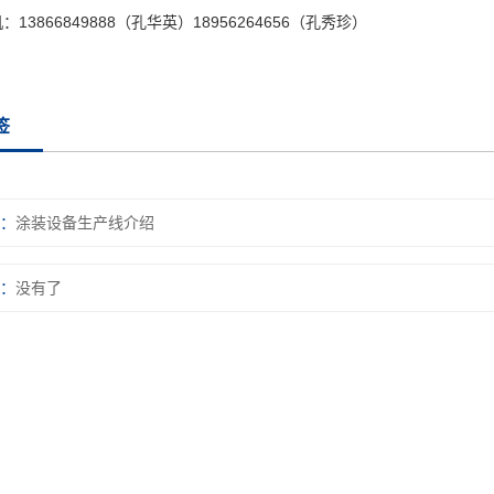
3866849888（孔华英）18956264656（孔秀珍）
签
涂装设备生产线介绍
没有了