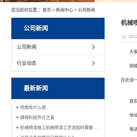
您当前的位置 ：
首页
>
新闻中心
>
公司新闻
机械
公司新闻
202
公司新闻
大家都
行业动态
铜陵市
在此谈
最新新闻
其实还
喷塑有什么用
地址：
肆得科技乔迁之喜
机械喷漆施工机械喷漆工艺流程时需要注意哪些问题
电话：0