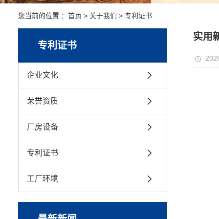
您当前的位置 ：
首页
>
关于我们
>
专利证书
实用
专利证书
202
企业文化
荣誉资质
厂房设备
专利证书
工厂环境