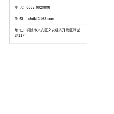
电 话：0562-6820898
邮 箱：tlshdkj@163.com
地 址：铜陵市义安区义安经济开发区湖城
路11号